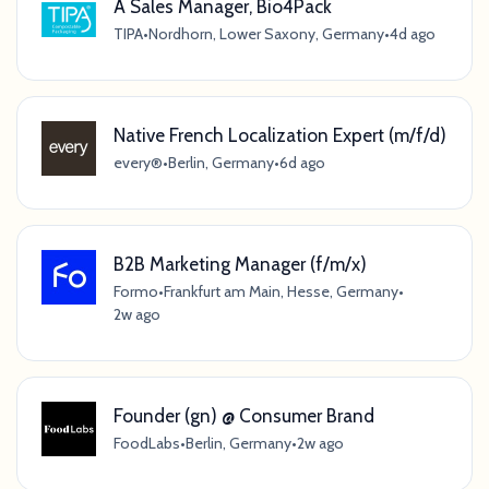
A Sales Manager, Bio4Pack
TIPA
•
Nordhorn, Lower Saxony, Germany
•
4d ago
Native French Localization Expert (m/f/d)
every®
•
Berlin, Germany
•
6d ago
B2B Marketing Manager (f/m/x)
Formo
•
Frankfurt am Main, Hesse, Germany
•
2w ago
Founder (gn) @ Consumer Brand
FoodLabs
•
Berlin, Germany
•
2w ago